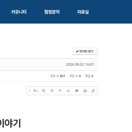
커뮤니티
협업문의
자료실
뷰어로 보기
✔
2026.06.02 16:01
조회 수
657
추천 수
0
댓글
0
?
가
 이야기