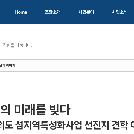
Home
조합소개
사업분야
사업소식
조합소개
자산화 프로젝트
자산화 발자취
교육/컨설팅
 경험을 나눕니다.
지역혁신/로컬크리에이팅
 견학 이야기
조사연구
섬의 미래를 빚다
일 가의도 섬지역특성화사업 선진지 견학