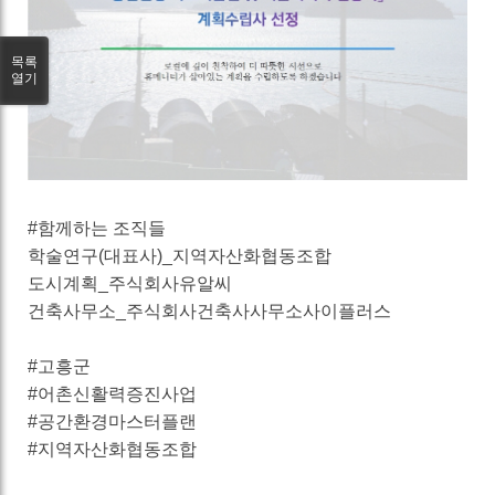
목록
열기
#함께하는 조직들
학술연구(대표사)_지역자산화협동조합
도시계획_주식회사유알씨
건축사무소_주식회사건축사사무소사이플러스
#고흥군
#어촌신활력증진사업
#공간환경마스터플랜
#지역자산화협동조합