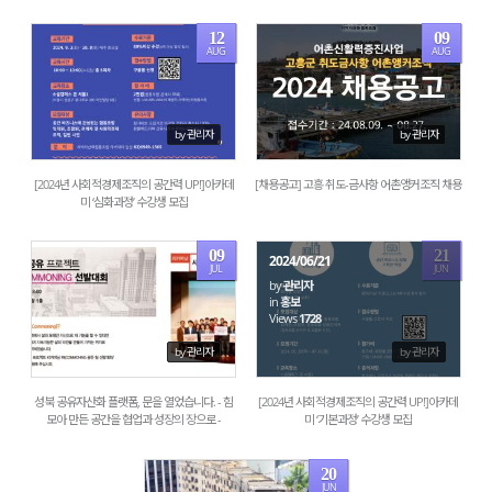
12
09
AUG
AUG
1989
2106
by 관리자
by 관리자
[2024년 사회적경제조직의 공간력 UP!]아카데
[채용공고] 고흥 취도-금사항 어촌앵커조직 채용
미 ‘심화과정’ 수강생 모집
09
21
2024/06/21
JUL
JUN
by
관리자
in
홍보
1421
Views
1728
by 관리자
by 관리자
성북 공유자산화 플랫폼, 문을 열었습니다. - 힘
[2024년 사회적경제조직의 공간력 UP!]아카데
모아 만든 공간을 협업과 성장의 장으로 -
미 ‘기본과정’ 수강생 모집
20
JUN