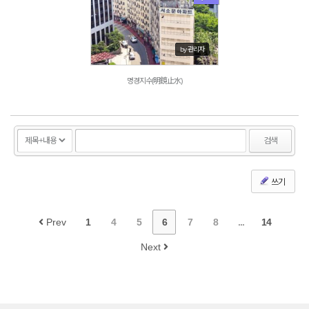
1755
by 관리자
명경지수(明鏡止水)
검색
쓰기
Prev
1
4
5
6
7
8
...
14
Next