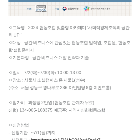
ㅇ교육명
: 2024
협동조합 맞춤형 아카데미
‘
사회적경제조직의 공간
력
UP!’
ㅇ대상
:
공간 비즈니스에 관심있는 협동조합 임직원
,
조합원
,
협동조
합 설립준비자
ㅇ기본과정
:
공간 비즈니스 개발 전략과 기술
ㅇ일시
: 7/2(
화
)~7/30(
화
) 10:00-13:00
ㅇ장소
:
서울시 소셜캠퍼스 온 서울
1(
성수
)
(
주소
:
서울 성동구 광나루로
286
아인빌딩
8
층 이벤트홀
)
ㅇ참가비
:
과정당
2
만원
(
협동조합 관계자 무료
)
신협
) 134-005-108375
예금주
:
지역자산화협동조합
ㅇ신청방법
-
신청기한
: ~7/1(월
)
까지
-
신청링크
:
https://forms.gle/LDWybG9WonW2tuAc7