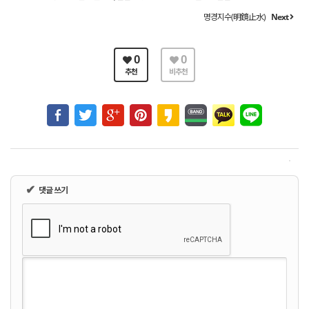
명경지수(明鏡止水)
Next
0
0
추천
비추천
✔
댓글 쓰기