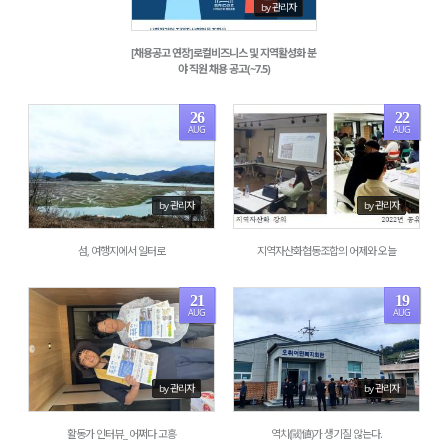
by 관리자
[채용공고 연장]로컬비즈니스 및 지역활성화 분
야 직원 채용 공고(~7.5)
26
22
AUG
AUG
1767
1857
by 관리자
by 관리자
섬, 여행지에서 일터로
지역자산화협동조합의 어제와 오늘
21
19
AUG
AUG
1876
1738
by 관리자
by 관리자
활동가 인터뷰_ 어쩌다 고흥
역치(閾値)가 생기질 않는다.