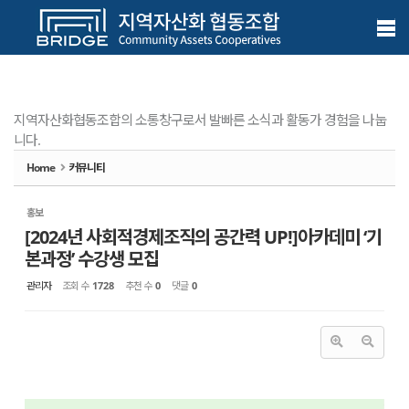
Sketchbook5, 스케치북5
Sketchbook5, 스케치북5
메뉴 건너뛰기
지역자산화협동조합의 소통창구로서 발빠른 소식과 활동가 경험을 나눕
니다.
Home
커뮤니티
홍보
[2024년 사회적경제조직의 공간력 UP!]아카데미 ‘기
본과정’ 수강생 모집
관리자
조회 수
1728
추천 수
0
댓글
0