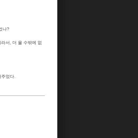
었나?
라서, 더 울 수밖에 없
어주었다.