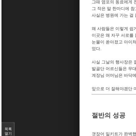
그때 염포의 동료에게 전
그 작은 말 한마디에 참고
사실은 병원에 가는 걸
왜 사람들은 이렇게 쉽
이곳은 왜 자꾸 서로를 
눈물이 쏟아졌고 아이처럼
었다.
사실 그날의 행사장은 
발골단 어르신들은 무대
계장님 어머님은 바닥에
앞으로 더 잘해야겠단 
절반의 성공
목록
열기
갯장어 밀키트가 완벽했