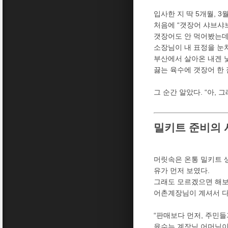
입사한 지 딱 5개월, 
처음에 “갯장어 샤브샤브
갯장어도 안 먹어봤는데
소장님이 내 표정을 눈
부산에서 살아온 내겐 
끓는 육수에 갯장어 한 
그 순간 알았다. “아,
밀키트 준비의 
머릿속은 온통 밀키트 생
유가 먼저 보였다.
그래도 모르겠으면 해보
어촌계장님이 계셔서 다
“판매보다 먼저, 주민들
육수는 계장님 어머님이