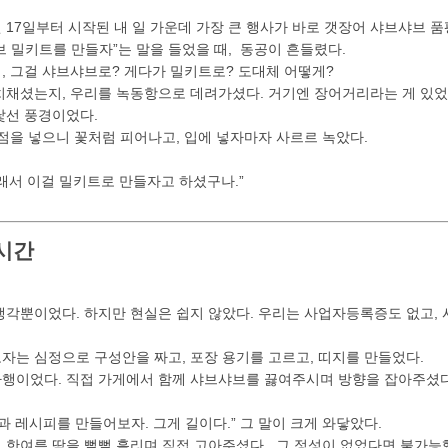
3월 17일부터 시작된 내 일 가운데 가장 큰 행사가 바로 갯장어 샤브샤브 
 밀키트를 만들자”는 말을 들었을 때, 동공이 흔들렸다.
, 그걸 샤브샤브로? 게다가 밀키트로? 도대체 어떻게?
치채셨는지, 우리를 녹동항으로 데려가셨다. 거기엔 장어거리라는 게 있었
낯선 풍경이었다.
점을 넣으니 꽃처럼 피어나고, 입에 넣자마자 사르르 녹았다.
 그래서 이걸 밀키트로 만들자고 하셨구나.”
시간
각뿐이었다. 하지만 현실은 쉽지 않았다. 우리는 사업자등록증도 없고, 시
자는 심정으로 구성안을 짜고, 포장 용기를 고르고, 띠지를 만들었다.
행이었다. 직접 가게에서 함께 샤브샤브를 끓여주시며 방향을 잡아주셨다
과 레시피를 만들어보자. 그게 길이다.” 그 말이 크게 와닿았다.
 한여름 땀을 뻘뻘 흘리며 직접 고아주셨다. 그 정성이 없었다면 불가능