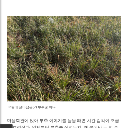
12월에 살아남은(?) 부추꽃 하나
마을회관에 앉아 부추 이야기를 들을 때면 시간 감각이 조금
씩 흐려졌다. 언제부터 부추를 심었는지, 왜 봄에만 두 번 수