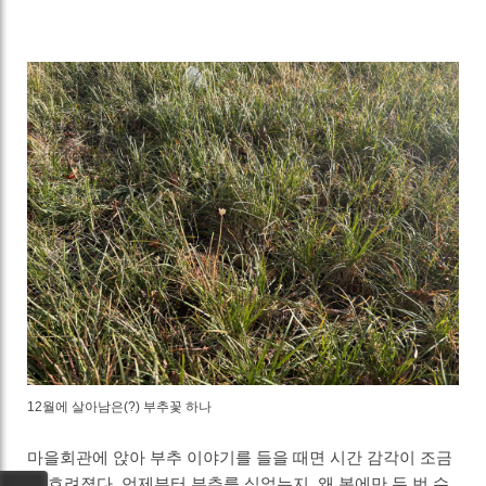
12월에 살아남은(?) 부추꽃 하나
마을회관에 앉아 부추 이야기를 들을 때면 시간 감각이 조금
씩 흐려졌다. 언제부터 부추를 심었는지, 왜 봄에만 두 번 수