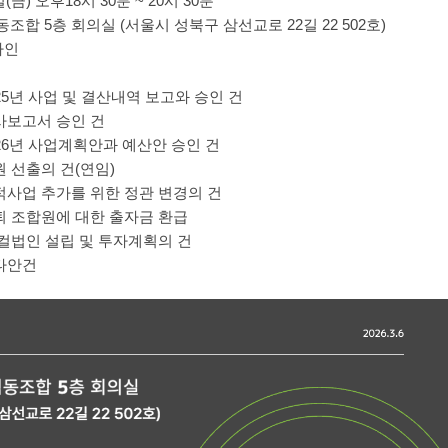
6일(금) 오후18시 30분 ~ 20시 30분
동조합 5층 회의실 (서울시 성북구 삼선교로 22길 22 502호)
라인
25년 사업 및 결산내역 보고와 승인 건
사보고서 승인 건
26년 사업계획안과 예산안 승인 건
 선출의 건(연임)
적사업 추가를 위한 정관 변경의 건
퇴 조합원에 대한 출자금 환급
컬법인 설립 및 투자계획의 건
타안건