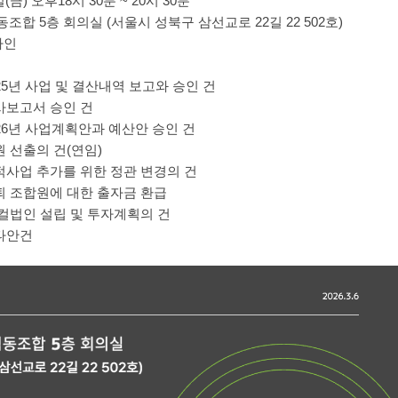
6일(금) 오후18시 30분 ~ 20시 30분
동조합 5층 회의실 (서울시 성북구 삼선교로 22길 22 502호)
라인
25년 사업 및 결산내역 보고와 승인 건
사보고서 승인 건
26년 사업계획안과 예산안 승인 건
 선출의 건(연임)
적사업 추가를 위한 정관 변경의 건
퇴 조합원에 대한 출자금 환급
컬법인 설립 및 투자계획의 건
타안건