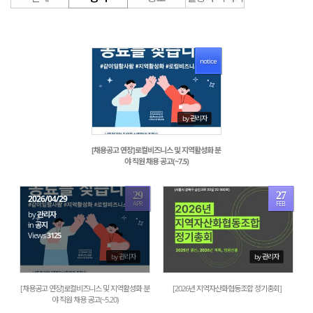
notice
1570
by 관리자
[채용공고 연장]로컬비즈니스 및 지역활성화 분
야 직원 채용 공고(~7.5)
29
27
2026/04/29
APR
FEB
by
관리자
in
공지
Views
3125
1107
by 관리자
by 관리자
[채용공고 연장]로컬비즈니스 및 지역활성화 분
[2026년 지역자산화협동조합 정기총회]
야 직원 채용 공고(~5.20)