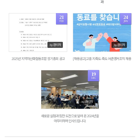
과
21
24
FEB
JAN
1749
2000
by 관리자
by 관리자
2025년 지역자산화협동조합 정기총회 공고
[채용공고]고흥 지죽도-죽도 어촌앵커조직 채용
19
DEC
1524
by 관리자
새로운 실험과 힘찬 도전으로 달려 온 2024년을
마무리하며 인사드립니다.