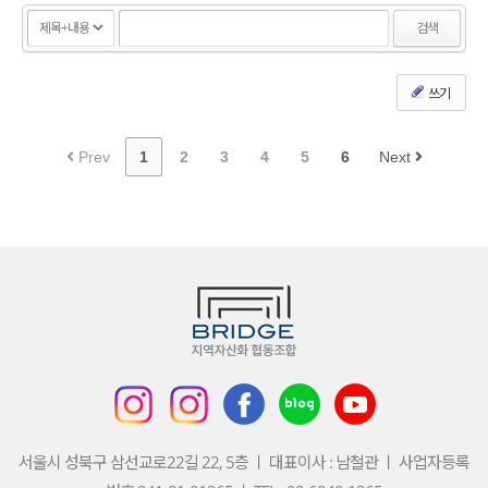
검색
쓰기
Prev
1
2
3
4
5
6
Next
서울시 성북구 삼선교로22길 22, 5층 ㅣ 대표이사 : 남철관 ㅣ 사업자등록