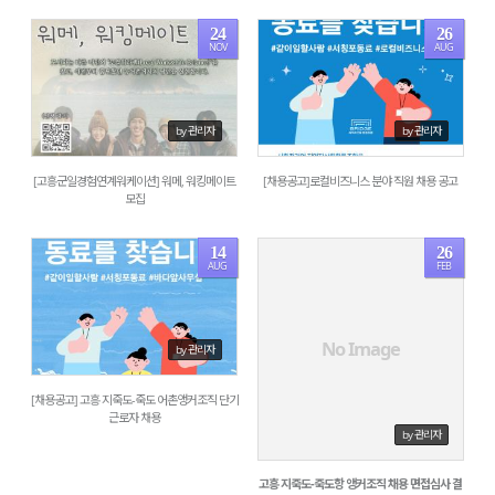
24
26
NOV
AUG
1438
1970
by 관리자
by 관리자
[고흥군일경험연계워케이션] 워메, 워킹메이트
[채용공고]로컬비즈니스 분야 직원 채용 공고
모집
14
26
AUG
FEB
2114
1886
No Image
by 관리자
[채용공고] 고흥 지죽도-죽도 어촌앵커조직 단기
근로자 채용
by 관리자
고흥 지죽도-죽도항 앵커조직 채용 면접심사 결