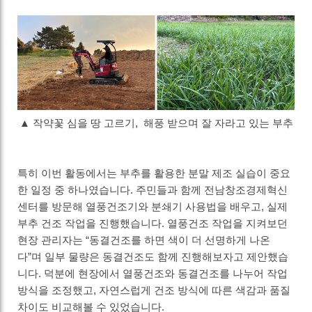
▲ 작약꽃 심을 땅 고르기, 해풍 받으며 잘 자라고 있는 부추
특히 이번 활동에서는 부추를 활용한 분말 제조 실습이 중요
한 일정 중 하나였습니다
.
주민들과 함께 전남창조경제혁신
센터를 방문해 열풍건조기와 분쇄기 사용법을 배우고
,
실제
부추 건조 작업을 진행했습니다
.
열풍건조 작업을 지켜보던
현장 관리자는
“
동결건조를 하면 색이 더 선명하게 나온
다
”
며 일부 물량은 동결건조도 함께 진행해보자고 제안했습
니다
.
덕분에 현장에서 열풍건조와 동결건조를 나누어 작업
방식을 조정했고
,
자연스럽게 건조 방식에 따른 색감과 품질
차이도 비교해볼 수 있었습니다
.