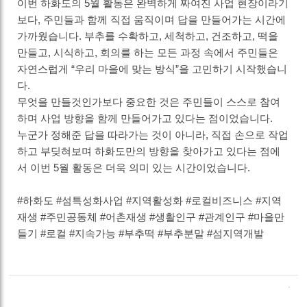
이번 하화도의
5
월 활동은 완벽하게 짜여진 사업 현장이라기
보다
,
주민들과 함께 직접 움직이며 답을 만들어가는 시간에
가까웠습니다
.
부추를 수확하고
,
세척하고
,
건조하고
,
떡을
만들고
,
시식하고
,
회의를 하는 모든 과정 속에서 주민들은
자연스럽게
“
우리 마을에 맞는 방식
”
을 고민하기 시작했습니
다
.
무엇을 만들것인가보다 중요한 것은 주민들이 스스로 참여
하며 사업 방향을 함께 만들어가고 있다는 점이었습니다.
누군가 정해준 답을 따라가는 것이 아니라
,
직접 손으로 작업
하고 부딪혀보며 하화도만의 방향을 찾아가고 있다는 점에
서 이번
5
월 활동은 더욱 의미 있는 시간이었습니다
.
#
하화도
#
섬특성화사업
#
지역활성화
#
로컬비즈니스
#
지역
재생
#
주민공동체
#
어촌재생
#
생활인구
#
관계인구
#
마을만
들기
#
로컬
#
지속가능
#
부추떡
#
부추분말
#
섬지역개발