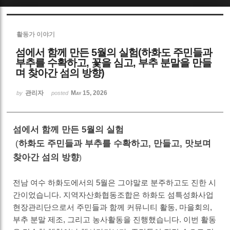
Sketchbook5, 스케치북5
활동가 이야기
섬에서 함께 만든 5월의 실험(하화도 주민들과
부추를 수확하고, 꽃을 심고, 부추 분말을 만들
며 찾아간 섬의 방향)
관리자
May 15, 2026
Sketchbook5, 스케치북5
by
posted
섬에서 함께 만든
5
월의 실험
(
하화도 주민들과 부추를 수확하고
,
만들고
,
맛보며
찾아간 섬의 방향
)
전남 여수 하화도에서의
5
월은 그야말로 분주하고도 진한 시
간이었습니다
.
지역자산화협동조합은 하화도 섬특성화사업
현장관리단으로서 주민들과 함께 커뮤니티 활동
,
마을회의
,
부추 분말 제조
,
그리고 농사활동을 진행했습니다
.
이번 활동