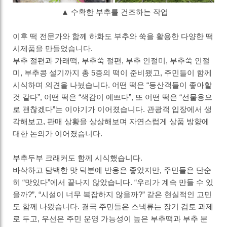
▲ 수확한 부추를 건조하는 작업
이후 떡 전문가와 함께 하화도 부추와 쑥을 활용한 다양한 떡
시제품을 만들었습니다
.
부추 절편과 가래떡
,
부추쑥 절편
,
부추 인절미
,
부추쑥 인절
미
,
부추콩 설기까지 총
5
종의 떡이 준비됐고
,
주민들이 함께
시식하며 의견을 나눴습니다
.
어떤 떡은
“
등산객들이 좋아할
것 같다
”,
어떤 떡은
“
색감이 예쁘다
”,
또 어떤 떡은
“
선물용으
로 괜찮겠다
”
는 이야기가 이어졌습니다
.
관광객 입장에서 생
각해보고
,
판매 상황을 상상해보며 자연스럽게 상품 방향에
대한 논의가 이어졌습니다
.
부추두부 크래커도 함께 시식했습니다
.
바삭하고 담백한 맛 덕분에 반응은 좋았지만
,
주민들은 단순
히
“
맛있다
”
에서 끝나지 않았습니다
. “
우리가 계속 만들 수 있
을까
?”, “
시설이 너무 복잡하지 않을까
?”
같은 현실적인 고민
도 함께 나왔습니다
.
결국 주민들은 스낵류는 장기 검토 과제
로 두고
,
우선은 주민 운영 가능성이 높은 부추떡과 부추 분