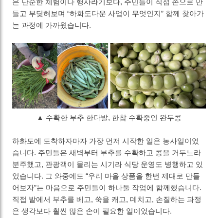
은 단순한 체험이나 행사라기보다
,
주민들이 직접 손으로 만
들고 부딪혀보며
“
하화도다운 사업이 무엇인지
”
함께 찾아가
는 과정에 가까웠습니다
.
▲ 수확한 부추 한다발, 한참 수확중인 완두콩
하화도에 도착하자마자 가장 먼저 시작한 일은 농사일이었
습니다
.
주민들은 새벽부터 부추를 수확하고 콩을 거두느라
분주했고
,
관광객이 몰리는 시기라 식당 운영도 병행하고 있
었습니다
.
그 와중에도
“
우리 마을 상품을 한번 제대로 만들
어보자
”
는 마음으로 주민들이 하나둘 작업에 함께했습니다
.
직접 밭에서 부추를 베고
,
쑥을 캐고
,
데치고
,
손질하는 과정
은 생각보다 훨씬 많은 손이 필요한 일이었습니다
.