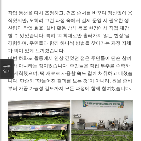
작업 동선을 다시 조정하고
,
건조 순서를 바꾸며 정신없이 움
직였지만
,
오히려 그런 과정 속에서
실제 운영 시 필요한 생
산량과 작업 효율
,
설비 활용 방식 등을 현장에서 직접 체감
할 수 있었습니다
.
특히
“
계획대로만 흘러가지 않는 현장
”
을
경험하며
,
주민들과 함께 하나씩 방법을 찾아가는 과정 자체
가 의미 있게 느껴졌습니다
.
이번 하화도 활동에서 인상 깊었던 점은 주민들이 단순 참여
자가 아니라는 점이었습니다
.
주민들은 직접 부추를 수확하
목록
열기
고 세척했으며
,
떡 재료로 사용할 쑥도 함께 채취하고 데쳤습
니다
.
단순히
“
만들어진 결과를 보는 것
”
이 아니라
,
원물 준비
부터 가공 가능성 검토까지 모든 과정에 함께 참여했습니다
.