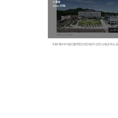
in
홍보
Views
1776
by 관
두둥!! 해수부 어촌신활력증진사업 대상지 선정~(고흥군 취도-금