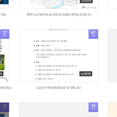
자
by 관리자
7.5)
평택시 도시재생사업 모니터링 및 성과관리 용역을 추진합니다.
27
07
APR
FEB
1796
리자
by 관리자
선정되었습니
2023년 지역자산화협동조합 정기총회 공고
20
19
JAN
JAN