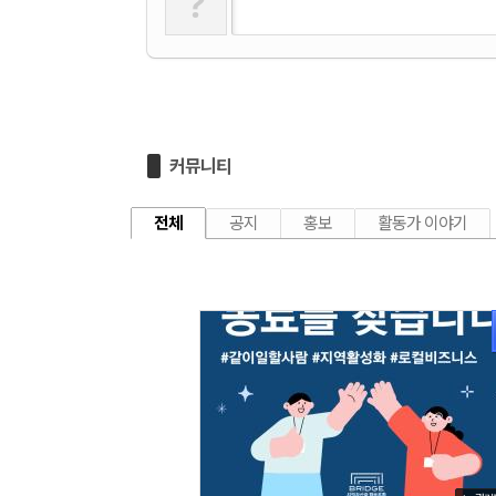
?
커뮤니티
전체
공지
홍보
활동가 이야기
1568