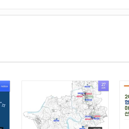
27
notice
APR
1791