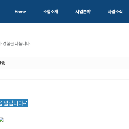
Home
조합소개
사업분야
사업소식
조합소개
자산화 프로젝트
자산화 발자취
교육/컨설팅
 경험을 나눕니다.
지역혁신/로컬크리에이팅
사항)
조사연구
 알립니다~]