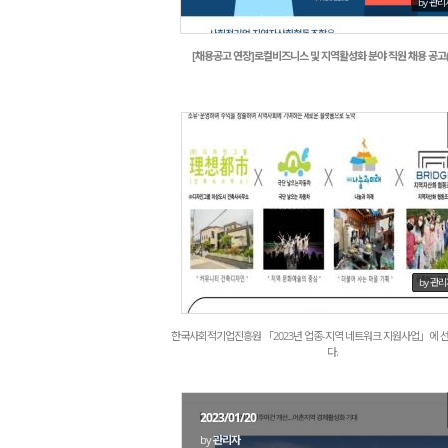
by 관리
[채용공고 연장]로컬비즈니스 및 지역활성화 분야 직원 채용 공고(~
1742
by 관
한국사회적기업진흥원 「2023년 업종-지역 네트워크 지원사업」에 
다.
2023/01/20
by
관리자