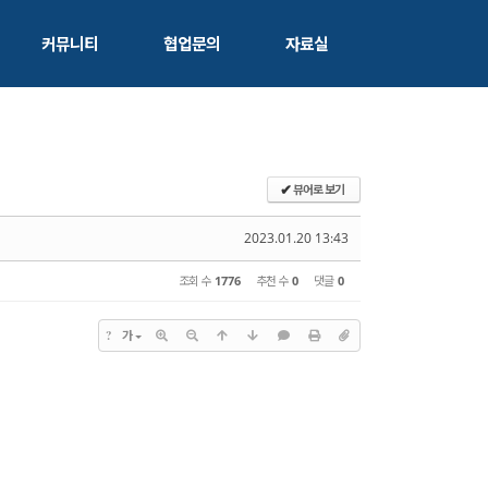
커뮤니티
협업문의
자료실
뷰어로 보기
✔
2023.01.20 13:43
조회 수
1776
추천 수
0
댓글
0
?
가