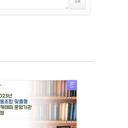
27
APR
1768