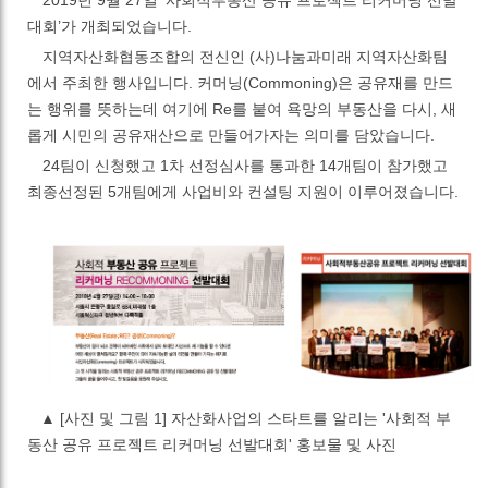
대회
’
가 개최되었습니다
.
지역자산화협동조합의 전신인
(
사
)
나눔과미래 지역자산화팀
에서 주최한 행사입니다
.
커머닝
(Commoning)
은 공유재를 만드
는 행위를 뜻하는데 여기에
Re
를 붙여 욕망의 부동산을 다시
,
새
롭게 시민의 공유재산으로 만들어가자는 의미를 담았습니다
.
24
팀이 신청했고
1
차 선정심사를 통과한
14
개팀이 참가했고
최종선정된
5
개팀에게 사업비와 컨설팅 지원이 이루어졌습니다
.
▲
[사진 및 그림 1]
자산화사업의 스타트를 알리는 '사회적 부
동산 공유 프로젝트 리커머닝 선발대회' 홍보물 및 사진