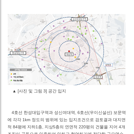
▲
[사진 및 그림 3] 공간 입지
4
호선 한성대입구역과 성신여대역
, 6
호선
(
우이신설선
)
보문역
에 각각
1km
정도의 범위에 있는 입지조건으로 검토결과 대지면
적
84
평에 지하
1
층
,
지상
5
층의 연면적
220
평의 건물을 지어
4
개