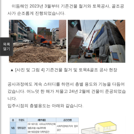
이듬해인
2023
년
3
월부터 기존건물 철거와 토목공사
,
골조공
사가 순조롭게 진행되었습니다
.
목록
열기
▲
[사진 및 그림 4] 기존건물 철거 및 토목&골조 공사 현장
공사과정에도 계속 스터디를 하면서 층별 용도와 기능을 다듬어
갔습니다
.
어느덧 한 해가 저물고
24
년
2
월에 건물이 준공되었습
니다
.
입주시점의 층별용도는 아래와 같습니다
.