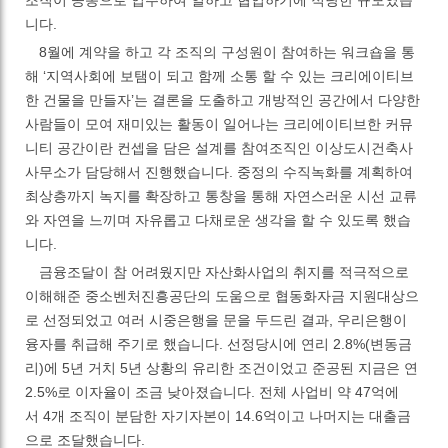
조직이 공동으로 입주하여 일하고 협업하기에 적당한 규모였습
니다
.
8
월에 계약을 하고 각 조직의 구성원이 참여하는 워크숍을 통
해
‘
지역사회에 보탬이 되고 함께 소통 할 수 있는 크리에이티브
한 건물을 만들자
’
는 결론을 도출하고 개방적인 공간에서 다양한
사람들이 모여 재미있는 활동이 일어나는 크리에이티브한 커뮤
니티 공간이란 컨셉을 담은 설계를 참여조직인 이상도시건축사
사무소가 담당해서 진행했습니다
.
중정의 수직녹화를 계획하여
최상층까지 녹지를 확장하고 통창을 통해 자연스러운 시선 교류
와 자연을 느끼며 자유롭고 다채로운 생각을 할 수 있도록 했습
니다
.
금융조달이 참 어려웠지만 자산화사업의 취지를 적극적으로
이해해준 중소벤처진흥공단의 도움으로 협동화자금 지원대상으
로 선정되었고 여러 시중은행을 문을 두드린 결과
,
우리은행이
융자를 취급해 주기로 했습니다
.
선정당시에 연리
2.8%(
변동금
리
)
에
5
년 거치
5
년 상황의 유리한 조건이었고 준공된 지금은 연
2.5%
로 이자율이 조금 낮아졌습니다
.
전체 사업비 약
47
억에
서
4
개 조직이 분담한 자기자본이
14.6
억이고 나머지는 대출금
으로 조달했습니다
.