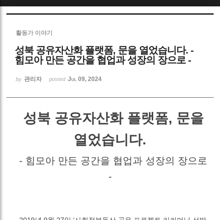
Sketchbook5, 스케치북5
활동가 이야기
성북 공유자산화 플랫폼, 문을 열었습니다. -
힘모아 만든 공간을 협업과 성장의 장으로 -
관리자
Jul 09, 2024
by
posted
Sketchbook5, 스케치북5
성북 공유자산화 플랫폼
,
문을
열었습니다
.
-
힘모아 만든 공간을 협업과 성장의 장으로
-
2019
년
9
월
27
일
‘
사회적부동산 공유 프로젝트 리커머닝 선발