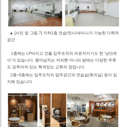
▲
[사진 및 그림 7] 지하1층 연습/전시/세미나가 가능한 다목적
공간
1
층에는
LP
바이고 건물 입주조직의 라운지이기도 한
‘
낭만유
이
’
가 있습니다
.
풍미넘치는 커피뿐 아니라 밤에는 다양한 주류
도 갖추어져 있는 특색있는 교류의 장입니다
.
2층~5
층에는 입주조직의 업무공간과 연습실
(
회의실
)
등이 입
지해 있습니다
.