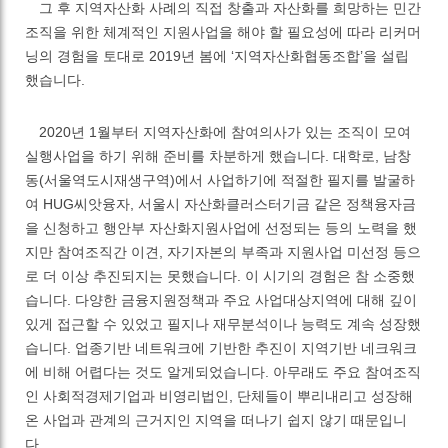
그 후 지역자산화 사례의 직접 창출과 자산화를 희망하는 민간
조직을 위한 체계적인 지원사업을 해야 할 필요성에 따라 리커머
닝의 경험을 토대로
2019
년 봄에
‘
지역자산화협동조합
’
을 설립
했습니다
.
2020
년
1
월부터 지역자산화에 참여의사가 있는 조직이 모여
실행사업을 하기 위해 준비를 차분하게 했습니다
.
대학로
,
남창
동
(
서울역도시재생구역
)
에서 사업하기에 적절한 필지를 발굴하
여
HUG
씨앗융자
,
서울시 자산화클러스터기금 같은 정책융자금
을 신청하고 행안부 자산화지원사업에 선정되는 등의 노력을 했
지만 참여조직간 이견
,
자기자본의 부족과 지원사업 미선정 등으
로 더 이상 추진되지는 못했습니다
.
이 시기의 경험은 참 소중했
습니다
.
다양한 금융지원정책과 주요 사업대상지역에 대해 깊이
있게 접근할 수 있었고 필지나 재무분석이나 능력도 계속 성장했
습니다
.
업종기반 네트워크에 기반한 추진이 지역기반 네크워크
에 비해 어렵다는 것도 알게되었습니다
.
아무래도 주요 참여조직
인 사회적경제기업과 비영리법인
,
단체들이 뿌리내리고 성장해
온 사업과 관계의 근거지인 지역을 떠나기 쉽지 않기 때문입니
다
.