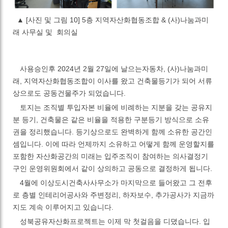
▲
[사진 및 그림 10] 5층 지역자산화협동조합 & (사)나눔과미
래 사무실 및 회의실
사용승인후 2024년
2
월
27
일에 날으는자동차
, (사)
나눔과미
래
,
지역자산화협동조합이 이사를 왔고 건축물등기가 되어 서류
상으로도 공동건물주가 되었습니다
.
토지는 조직별 투입자본 비율에 비례하는 지분을 갖는 공유지
분 등기
,
건축물은 같은 비율을 적용한 구분등기 방식으로 소유
권을 정리했습니다
.
등기상으로도 완벽하게 함께 소유한 공간인
셈입니다
.
이에 따라 언제까지 소유하고 어떻게 함께 운영할지를
포함한 자산화공간의 미래는 입주조직이 참여하는 의사결정기
구인 운영위원회에서 같이 상의하고 공동으로 결정하게 됩니다
.
4
월에 이상도시건축사사무소가 마지막으로 들어왔고 그 전후
로 층별 인테리어공사와 주변정리
,
하자보수
,
추가공사가 지금까
지도 계속 이루어지고 있습니다
.
성북공유자산화프로젝트는 이제 막 첫걸음을 디뎠습니다
.
입