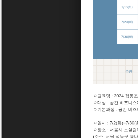
ㅇ교육명
: 2024
협동조
ㅇ대상
:
공간 비즈니스
ㅇ기본과정
:
공간 비즈
ㅇ일시
: 7/2(
화
)~7/30(
ㅇ장소
:
서울시 소셜캠
(
주소
:
서울 성동구 광