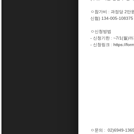
ㅇ참가비
:
과정당
2
만
신협
) 134-005-10837
ㅇ신청방법
-
신청기한
: ~7/1(월
)
까
-
신청링크
:
https://f
ㅇ문의 :
02)6949-1365