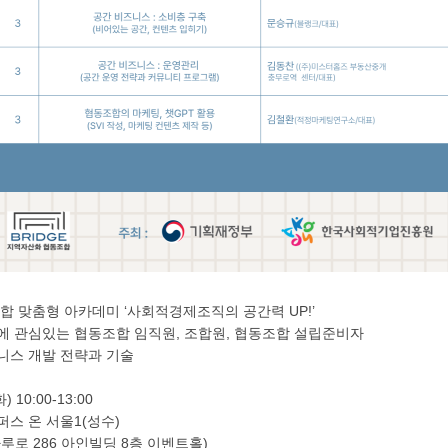
합 맞춤형 아카데미
‘
사회적경제조직의 공간력
UP!’
에 관심있는 협동조합 임직원
,
조합원
,
협동조합 설립준비자
니스 개발 전략과 기술
화
) 10:00-13:00
퍼스 온 서울
1(
성수
)
나루로
286
아인빌딩
8
층 이벤트홀
)