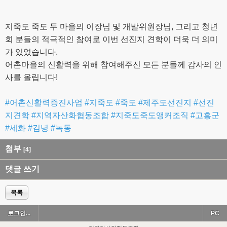
지죽도 죽도 두 마을의 이장님 및 개발위원장님, 그리고 청년
회 분들의 적극적인 참여로 이번 선진지 견학이 더욱 더 의미
가 있었습니다.⠀
어촌마을의 신활력을 위해 참여해주신 모든 분들께 감사의 인
사를 올립니다!
⠀
#어촌신활력증진사업 #지죽도 #죽도 #제주도선진지 #선진
지견학 #지역자산화협동조합 #지죽도죽도앵커조직 #고흥군
#세화 #김녕 #녹동
첨부
[4]
댓글 쓰기
목록
로그인...
PC