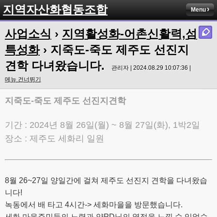
지역자산화협동조합
Menu
사업소식
›
지역활성화-어촌신활력,섬
특성화
› 지죽도-죽도 제주도 선진지
견학 다녀왔습니다.
관리자 | 2024.08.29 10:07:36 |
메뉴 건너뛰기
지죽도-죽도 제주도 선진지견학
기간 : 2024년 8월 26일(월) ~ 8월 27일(화), 1박2일
장소 : 제주도 세화리 일원
8월 26~27일 양일간에 걸쳐 제주도 선진지 견학을 다녀왔습
니다!
녹동에서 배 타고 4시간-> 세화마을을 방문했습니다.
세화 마을주민들의 노력과 양PD님의 열정을 느낄 수 있었습