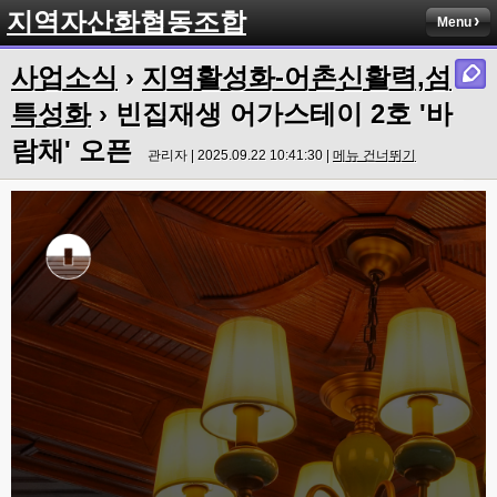
지역자산화협동조합
Menu
사업소식
›
지역활성화-어촌신활력,섬
특성화
› 빈집재생 어가스테이 2호 '바
람채' 오픈
관리자 | 2025.09.22 10:41:30 |
메뉴 건너뛰기