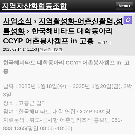
지역자산화협동조합
Menu
사업소식
›
지역활성화-어촌신활력,섬
특성화
› 한국해비타트 대학동아리
CCYP 어촌봉사캠프 in 고흥
관리자 |
2025.02.14 14:11:53 |
메뉴 건너뛰기
한국해비타트 대학동아리 CCYP 어촌봉사캠프 in 고
흥
날짜 : 2025년 1월18일(수) ~ 2025년 1월20일(금), 2박
3일
장소 : 고흥군 일대
참여 : 한국해비타트 대학 연합 CCYP 50여명
자료문의 : 취도-금사항 어촌앵커조직 홍보팀 061-
833-1365(평일 08:00~18:00)