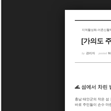
Sketchbook5, 스케치북5
지역활성화-어촌신활
[가의도 
Sketchbook5, 스케치북5
관리자
M
by
posted
🌊 섬에서 차린
충남 태안군의 작은 섬
바로 주민들이 손수 마