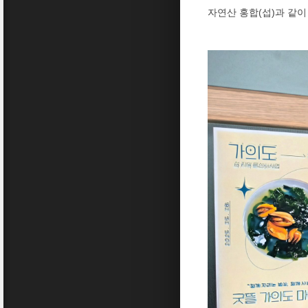
자연산 홍합(섭)과 같