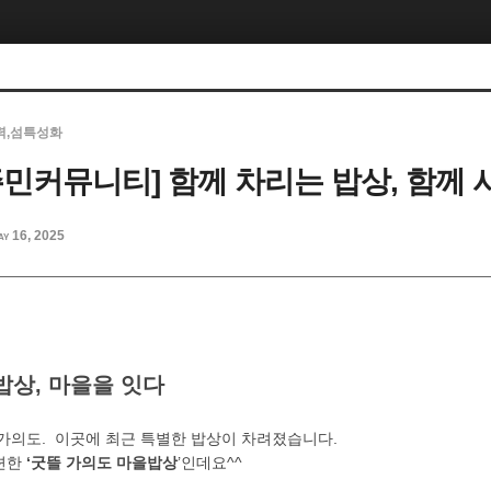
력,섬특성화
주민커뮤니티] 함께 차리는 밥상, 함께 
ay 16, 2025
 밥상, 마을을 잇다
 가의도. 이곳에 최근 특별한 밥상이 차려졌습니다.
련한
‘굿뜰 가의도 마을밥상
’인데요^^