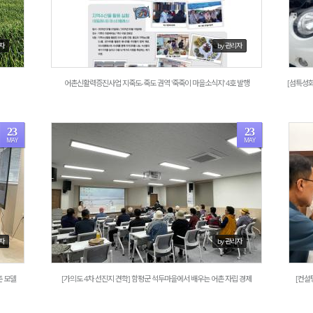
리자
by 관리자
어촌신활력증진사업 지죽도-죽도 권역 '죽죽이 마을소식지' 4호 발행
[섬특성화
23
23
MAY
MAY
1417
리자
by 관리자
촌 모델
[가의도 4차 선진지 견학] 함평군 석두마을에서 배우는 어촌 자립 경제
[컨설