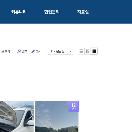
커뮤니티
협업문의
자료실
어로 보기
검색
쓰기
기본글꼴
T
List
Zine
Gallery
12
JUN
1195