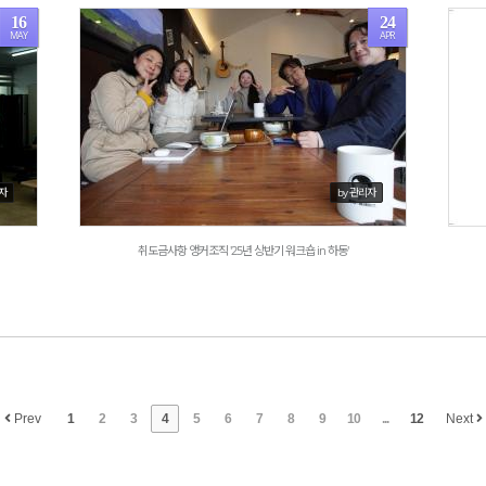
16
24
MAY
APR
1295
리자
by 관리자
취도금사항 앵커조직 '25년 상반기 워크숍 in 하동'
Prev
1
2
3
4
5
6
7
8
9
10
...
12
Next