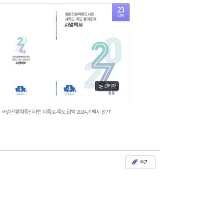
23
APR
998
by 관리자
어촌신활력증진사업 지죽도-죽도 권역 '2024년 백서 발간'
쓰기