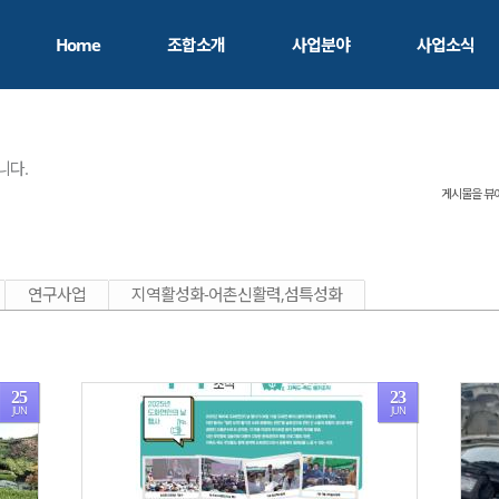
Home
조합소개
사업분야
사업소식
조합소개
자산화 프로젝트
자산화 발자취
교육/컨설팅
니다.
게시물을 뷰
지역혁신/로컬크리에이팅
조사연구
연구사업
지역활성화-어촌신활력,섬특성화
25
23
JUN
JUN
1490