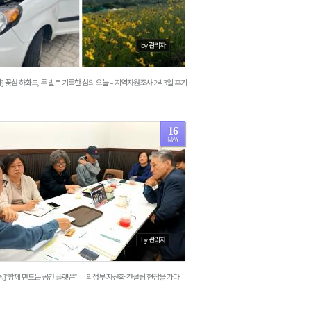
by 관리자
] 꽃섬 하화도, 두 발로 기록한 섬의 오늘 – 지역자원조사 2박3일 후기
16
MAY
993
by 관리자
팅]“함께 만드는 공간 플랫폼” — 의정부 자산화 컨설팅 현장을 가다