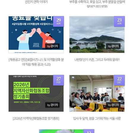
선진지 견학 이야기
부추를 수확하고, 꽃을 심고, 부추 분말을 만들며
찾아간 섬의 방향)
29
23
APR
APR
3134
927
by 관리자
by 관리자
[채용공고 연장]로컬비즈니스 및 지역활성화 분
U턴형 단기 귀촌, 그리고 두려워 말라?!
야 직원 채용 공고(~5.20)
27
22
FEB
DEC
1115
1319
by 관리자
by 관리자
[2026년 지역자산화협동조합 정기총회]
입사 두 달차, 섬을 그리워 하는 서울 사람