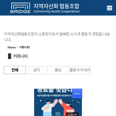
Sketchbook5, 스케치북5
Sketchbook5, 스케치북5
메뉴 건너뛰기
지역자산화협동조합의 소통창구로서 발빠른 소식과 활동가 경험을 나눕
니다.
Home
커뮤니티
커뮤니티
전체
공지
홍보
활동가 이야기
notice
1593
by 관리자