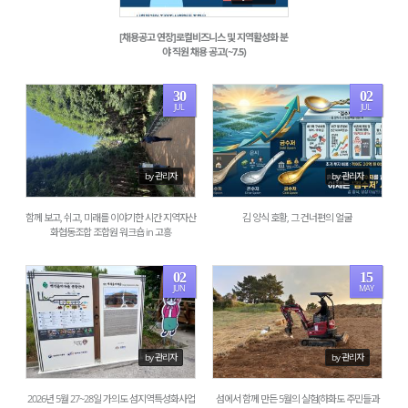
[채용공고 연장]로컬비즈니스 및 지역활성화 분
야 직원 채용 공고(~7.5)
30
02
JUL
JUL
202
310
by 관리자
by 관리자
함께 보고, 쉬고, 미래를 이야기한 시간 지역자산
김 양식 호황, 그 건너편의 얼굴
화협동조합 조합원 워크숍 in 고흥
02
15
JUN
MAY
657
857
by 관리자
by 관리자
2026년 5월 27~28일 가의도 섬지역특성화사업
섬에서 함께 만든 5월의 실험(하화도 주민들과