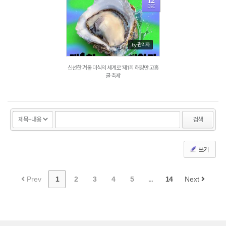
12
DEC
1628
by 관리자
신선한 겨울 미식의 세계로 '제1회 해창만 고흥
굴 축제'
검색
쓰기
Prev
1
2
3
4
5
...
14
Next